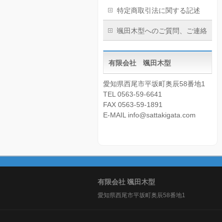
特定商取引法に関する記述
颯田木型へのご質問、ご連絡
有限会社 颯田木型
愛知県西尾市平坂町奥辰58番地1
TEL 0563-59-6641
FAX 0563-59-1891
E-MAIL info@sattakigata.com
有限会社 颯田木型
愛知県西尾市平坂町奥辰58番地1