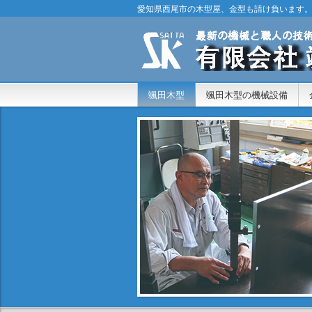
愛知県西尾市の木型屋、金型も請け負います
颯田木型
颯田木型の機械設備